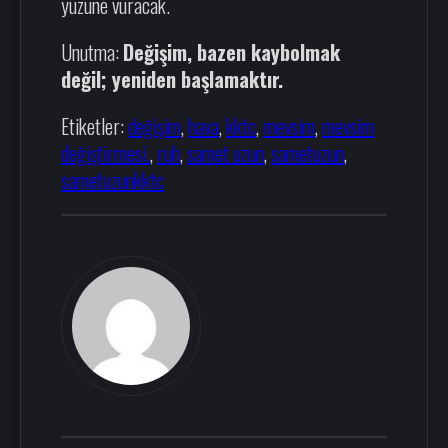
yüzüne vuracak.
Unutma:
Değişim, bazen kaybolmak
değil; yeniden başlamaktır.
Etiketler:
değişim
,
hava
,
kktc
,
mevsim
,
mevsim
değiştirmesi.
,
ruh
,
samet uzun
,
sametuzun
,
sametuzunkktc